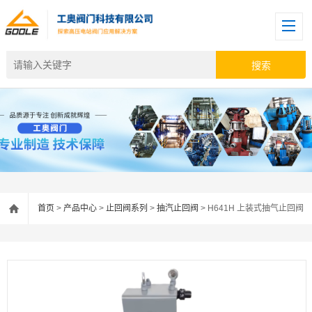
首页
>
产品中心
>
止回阀系列
>
抽汽止回阀
> H641H 上装式抽气止回阀