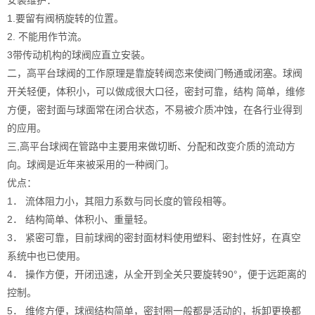
安装维护：
1.要留有阀柄旋转的位置。
2. 不能用作节流。
3带传动机构的球阀应直立安装。
二，高平台球阀的工作原理是靠旋转阀恋来使阀门畅通或闭塞。球阀
开关轻便，体积小，可以做成很大口径，密封可靠，结构 简单，维修
方便，密封面与球面常在闭合状态，不易被介质冲蚀，在各行业得到
的应用。
三,高平台球阀在管路中主要用来做切断、分配和改变介质的流动方
向。球阀是近年来被采用的一种阀门。
优点：
1． 流体阻力小，其阻力系数与同长度的管段相等。
2． 结构简单、体积小、重量轻。
3． 紧密可靠，目前球阀的密封面材料使用塑料、密封性好，在真空
系统中也已使用。
4． 操作方便，开闭迅速，从全开到全关只要旋转90°，便于远距离的
控制。
5． 维修方便，球阀结构简单，密封圈一般都是活动的，拆卸更换都