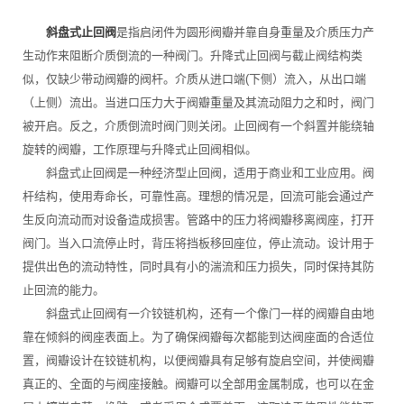
斜盘式止回阀
是指启闭件为圆形阀瓣并靠自身重量及介质压力产
生动作来阻断介质倒流的一种阀门。升降式止回阀与截止阀结构类
似，仅缺少带动阀瓣的阀杆。介质从进口端(下侧）流入，从出口端
（上侧）流出。当进口压力大于阀瓣重量及其流动阻力之和时，阀门
被开启。反之，介质倒流时阀门则关闭。止回阀有一个斜置并能绕轴
旋转的阀瓣，工作原理与升降式止回阀相似。
斜盘式止回阀是一种经济型止回阀，适用于商业和工业应用。阀
杆结构，使用寿命长，可靠性高。理想的情况是，回流可能会通过产
生反向流动而对设备造成损害。管路中的压力将阀瓣移离阀座，打开
阀门。当入口流停止时，背压将挡板移回座位，停止流动。设计用于
提供出色的流动特性，同时具有小的湍流和压力损失，同时保持其防
止回流的能力。
斜盘式止回阀有一介铰链机构，还有一个像门一样的阀瓣自由地
靠在倾斜的阀座表面上。为了确保阀瓣每次都能到达阀座面的合适位
置，阀瓣设计在铰链机构，以便阀瓣具有足够有旋启空间，并使阀瓣
真正的、全面的与阀座接触。阀瓣可以全部用金属制成，也可以在金