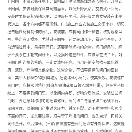
杆闸阀，不要安装在地下，否则由于潮湿而腐蚀外露的阀杆。升降式
止回阀，安装时要保证其阀瓣垂直，以便升降灵活。旋启式止回阀，
安装时要保证其销轴水平，以便旋启灵活。减压阀要直立安装在水平
管道上，各个方向都不要倾斜。(二)施工作业安装施工必须小心，切忌
撞击脆性材料制作的阀门。安装前，应将阀门作一检查，核对规格型
号，鉴定有无损坏，尤其对于阀杆。还要转动几下，看是否歪斜，因
为运输过程中，易撞歪阀杆。还要清除阀内的杂物。阀门起吊时，绳
子不要系在手轮或阀杆上，以免损坏这些部件，应该系在法兰上。对
于阀门所连接的管路，一定要清扫干净。可用压缩空气吹去氧化铁
屑、泥砂、焊渣和其他杂物。这些杂物，不但容易擦伤阀门的密封
面，其中大颗粒杂物(如焊渣)，还能堵死小阀门，使其失效。安装螺口
阀门时，应将密封填料(线麻加铅油或聚四氟乙烯生料带)，包在管子螺
纹上，不要弄到阀门里，以免阀内存积，影响介质流通。安装法兰阀
门时，要注意对称均匀地把紧螺栓。阀门法兰与管子法兰必须平行，
间隙合理，以免阀门产生过大压力，甚至开裂。对于脆性材料和强度
不高的阀门，尤其要注意。须与管子焊接的阀门，应先点焊，再将关
闭件全开，然后焊死。(三)保护设施有些阀门还须有外部保护，这就是
保温和保冷。保温层内有时还要加伴热蒸汽管线。什么样的阀门应该