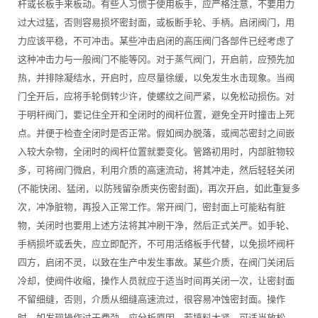
杆或长板手来板动。有些人习惯于使用板手，应严格注意，不要用力
过大过猛，否则容易损坏密封面，或板断手轮、手柄。启闭阀门，用
力应该平稳，不可冲击。某些冲击启闭的高压阀门各部件已经考虑了
这种冲击力与一般阀门不能等冈。对于蒸气阀门，开启前，应预先加
热，并排除凝结水，开启时，应尽量徐缓，以免发生水击现象。当阀
门全开后，应将手轮倒转少许，使螺纹之间严紧，以免松动损伤。对
于明杆阀门，要记住全开和全闭时的阀杆位置，避免全开时撞击上死
点。并便于检查全闭时是否正常。假如阀办脱落，或阀芯密封之间嵌
入较大杂物，全闭时的阀杆位置就要变化。管路初用时，内部脏物较
多，可将阀门微启，利用介质的高速流动，将其冲走，然后轻轻关闭
(不能快闭、猛闭，以防残留杂质夹伤密封面)，再次开启，如此重复多
次，冲净脏物，再投入正常工作。常开阀门，密封面上可能粘有脏
物，关闭时也要用上述方法将其冲刷干净，然后正式关严。如手轮、
手柄损坏或丢失，应立即配齐，不可用活络板手代替，以免损坏阀杆
四方，启闭不灵，以致在生产中发生事故。某些介质，在阀门关闭后
冷却，使阀件收缩，操作人员就应于适当时间再关闭一次，让密封面
不留细缝，否则，介质从细缝高速流过，很容易冲蚀密封面。操作
时，如发现操作过于费劲，应分析原因。若填料太紧，可适当放松，