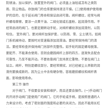
防锈油，加以保护。放置室外的阀门，必须盖上油毡或苫布之类防
雨、防尘物品。存放阀门的仓库要保持清洁干燥。(二)使用维护使用维
护的目的，在于延长阀门寿命和保证启闭可靠。阀杆螺纹，经常与阀
杆螺母摩擦，要涂一点黄干油、二硫化钼或石墨粉，起润滑作用。不
经常启闭的阀门，也要定期转动手轮，对阀杆螺纹添加润滑剂，以防
咬住。 室外阀门，要对阀杆加保护套，以防雨、雪、尘土锈污。如阀
门系机械待动，要按时对变速箱添加润滑油。要经常保持阀门的清
洁。要经常检查并保持阀门另部件完整性。如手轮的固定螺母脱落，
要配齐、不能凑合使用，否则会磨园阀杆上部的四方，逐渐失去配合
可靠性，乃至不能开动。不要依靠阀门支持其它重物，不要在阀门上
站立。阀杆，特别是螺纹部分，要经常擦拭，对已经被尘土弄脏的润
滑剂要换成新的，因为尘土中含有硬杂物，容易磨损螺纹和阀杆表
面，影响使用寿命。
第三节 操作
对于阀门，不但要会安装和维护，而且还要会操作。(一)手动阀门
的开闭手动阀门是使用广的阀门，它的手轮或手柄，是按照普通的人
力来设计的，考虑了密封面的强度和必要的关闭力。因此不能用长杠