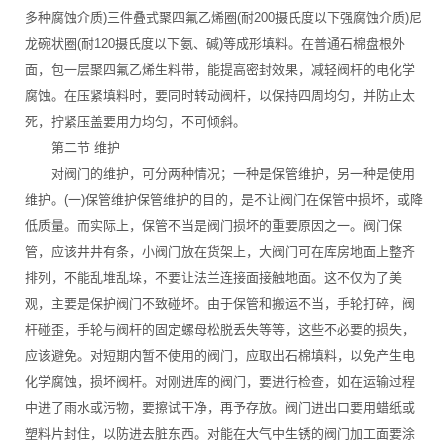
多种腐蚀介质)三件叠式聚四氟乙烯圈(耐200摄氏度以下强腐蚀介质)尼
龙碗状圈(耐120摄氏度以下氨、碱)等成形填料。在普通石棉盘根外
面，包一层聚四氟乙烯生料带，能提高密封效果，减轻阀杆的电化学
腐蚀。在压紧填料时，要同时转动阀杆，以保持四周均匀，并防止太
死，拧紧压盖要用力均匀，不可倾斜。
第二节 维护
对阀门的维护，可分两种情况；一种是保管维护，另一种是使用
维护。(一)保管维护保管维护的目的，是不让阀门在保管中损坏，或降
低质量。而实际上，保管不当是阀门损坏的重要原因之一。阀门保
管，应该井井有条，小阀门放在货架上，大阀门可在库房地面上整齐
排列，不能乱堆乱垛，不要让法兰连接面接触地面。这不仅为了美
观，主要是保护阀门不致碰坏。由于保管和搬运不当，手轮打碎，阀
杆碰歪，手轮与阀杆的固定螺母松脱丢失等等，这些不必要的损失，
应该避免。对短期内暂不使用的阀门，应取出石棉填料，以免产生电
化学腐蚀，损坏阀杆。对刚进库的阀门，要进行检查，如在运输过程
中进了雨水或污物，要擦试干净，再予存放。阀门进出口要用蜡纸或
塑料片封住，以防进去脏东西。对能在大气中生锈的阀门加工面要涂