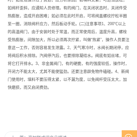
如阀杆歪斜，应通知人员修理。有的阀门，在关闭状态时，关闭件受
热膨胀，造成开启困难；如必须在此时开启，可将阀盖螺纹拧松半圈
至一圈，消除阀杆应力，然后板动手轮。(二)注意事项1、200℃以上
的高温阀门，由于安装时处于常温，而正常使用后，温度升高，螺栓
受热膨胀，间隙加大，所以必须再次拧紧，叫做“热紧”，操作人员要注
意这一工作，否则容易发生泄露。2、天气寒冷时，水阀长期闭停，应
将阀后积水排除。汽阀停汽后，也要排除凝结水。阀底有如丝堵，可
将它打开排水。3、非金属阀门，有的硬脆，有的强度较低，操作时，
开闭力不能太大，尤其不能使猛劲。还要注意辟免物件磕碰。4、新阀
门使用时，填料不要压得太紧，以不漏为度，以免阀杆受压太大，加
快磨损，而又启闭费劲。