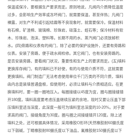
保温或保冷，要根据生产要求而定。原则地说，凡阀内介质降低温度
过多，会影响生产效率或冻坏阀门，就需要保温，甚至伴热；凡阀门
裸露，对生产不利或引起结霜等不良现象时，就需要保冷。保温材料
有石棉，矿渣棉、玻璃棉、珍珠岩，硅藻土、蛭石等；保冷材料有软
木、珍珠岩、泡沫、塑料等。长期不用的水、蒸汽阀门必须放掉积
水。(四)旁路和仪表有的阀门，除了必要的保护设施外，还要有旁路和
仪表。安装了旁路，便于疏水阀检修。其它阀门，也有安装旁路的。
是否安装旁路，要看阀门状况，重要性和生产上的要求而定。(五)填料
更换库存阀门，有的填料已不好使，有的与使用介质不符，这就需要
更换填料。阀门制造厂无法考虑使用单位千门万类的不同介质，填料
函内总是装填普通盘根，但使用时，必须让填料与介质相适应。在更
换填料时，要一圈一圈地压入。每圈接缝以45度为宜，圈与圈接缝错
开180度。填料高度要考虑压盖继续压紧的余地，现时又要让压盖下部
压填料室适当深度，此深度一般可为填料室总深度的10-20%。对于要
求高的阀门，接缝角度为30度。圈与圈之间接缝错开120度。除上述
填料之处，还可根据具体情况，采用橡胶O形环(天然橡胶耐60摄氏度
以下弱碱，丁睛橡胶耐80摄氏度以下油品，氟橡胶耐150摄氏度以下