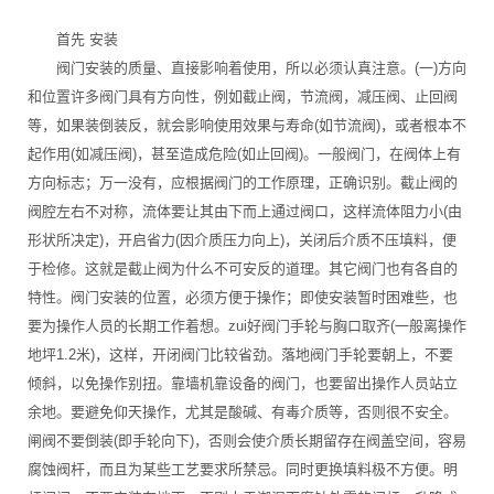
首先 安装
阀门安装的质量、直接影响着使用，所以必须认真注意。(一)方向
和位置许多阀门具有方向性，例如截止阀，节流阀，减压阀、止回阀
等，如果装倒装反，就会影响使用效果与寿命(如节流阀)，或者根本不
起作用(如减压阀)，甚至造成危险(如止回阀)。一般阀门，在阀体上有
方向标志；万一没有，应根据阀门的工作原理，正确识别。截止阀的
阀腔左右不对称，流体要让其由下而上通过阀口，这样流体阻力小(由
形状所决定)，开启省力(因介质压力向上)，关闭后介质不压填料，便
于检修。这就是截止阀为什么不可安反的道理。其它阀门也有各自的
特性。阀门安装的位置，必须方便于操作；即使安装暂时困难些，也
要为操作人员的长期工作着想。zui好阀门手轮与胸口取齐(一般离操作
地坪1.2米)，这样，开闭阀门比较省劲。落地阀门手轮要朝上，不要
倾斜，以免操作别扭。靠墙机靠设备的阀门，也要留出操作人员站立
余地。要避免仰天操作，尤其是酸碱、有毒介质等，否则很不安全。
闸阀不要倒装(即手轮向下)，否则会使介质长期留存在阀盖空间，容易
腐蚀阀杆，而且为某些工艺要求所禁忌。同时更换填料极不方便。明