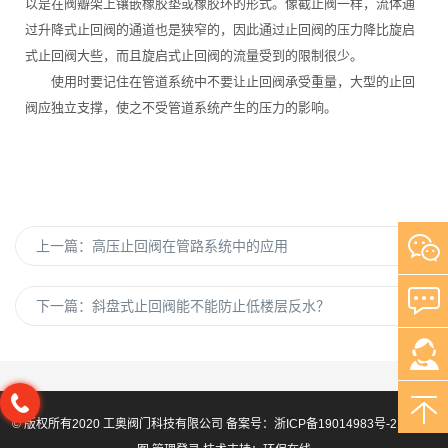
以是在阀瓣架上镶嵌橡胶垫或橡胶环的形式。像截止阀一样，流体通
过升降式止回阀的通道也是狭窄的，因此通过止回阀的压力降比旋启
式止回阀大些，而且旋启式止回阀的流量受到的限制很少。
使用时要记住在管道系统中不要让止回阀承受重量，大型的止回
阀应独立支撑，使之不受管道系统产生的压力的影响。
上一篇：
高压止回阀在管路系统中的应用
下一篇：
斜盘式止回阀能不能防止低楼层反水？
© 版权所有2020 工奥阀门科技有限公司 备案号：
浙ICP备19014983号-2
站点地