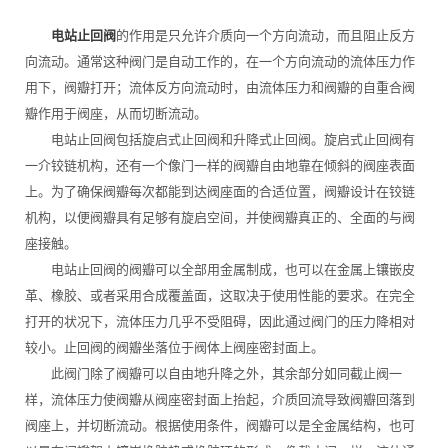
电站止回阀
的作用是只允许介质向一个方向流动，而且阻止反方
向流动。通常这种阀门是自动工作的，在一个方向流动的流体压力作
用下，阀瓣打开；流体反方向流动时，由流体压力和阀瓣的自重合阀
瓣作用于阀座，从而切断流动。
电站止回阀包括旋启式止回阀和升降式止回阀。旋启式止回阀有
一介铰链机构，还有一个像门一样的阀瓣自由地靠在倾斜的阀座表面
上。为了确保阀瓣每次都能到达阀座面的合适位置，阀瓣设计在铰链
机构，以便阀瓣具有足够有旋启空间，并使阀瓣真正的、全面的与阀
座接触。
电站止回阀的阀瓣可以全部用金属制成，也可以在金属上镶嵌皮
革、橡胶、或者采用合成覆盖面，这取决于使用性能的要求。在完全
打开的状况下，流体压力几乎不受阻碍，因此通过阀门的压力降相对
较小。止回阀的阀瓣坐落位于阀体上阀座密封面上。
此阀门除了阀瓣可以自由地升降之外，其余部分如同截止阀一
样，流体压力使阀瓣从阀座密封面上抬起，介质回流导致阀瓣回落到
阀座上，并切断流动。根据使用条件，阀瓣可以是全金属结构，也可